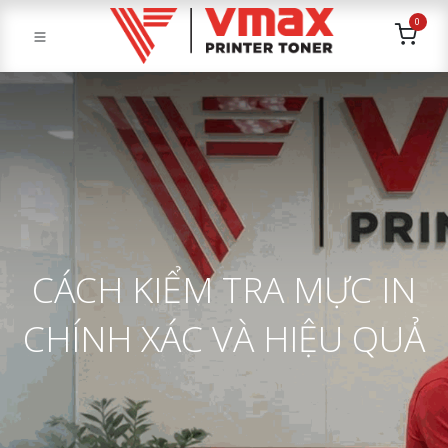
0
CÁCH KIỂM TRA MỰC IN
CHÍNH XÁC VÀ HIỆU QUẢ