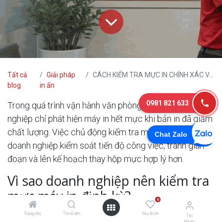
Tất cả
Giải pháp
CÁCH KIỂM TRA MỰC IN CHÍNH XÁC VÀ HIỆU QUẢ
blog
in ấn
0981 821 633
Trong quá trình vận hành văn phòng, nhiều doanh
nghiệp chỉ phát hiện máy in hết mực khi bản in đã giảm
chất lượng. Việc chủ động kiểm tra mực máy in giúp
Chat Zalo
doanh nghiệp kiểm soát tiến độ công việc, tránh gián
đoạn và lên kế hoạch thay hộp mực hợp lý hơn.
Vì sao doanh nghiệp nên kiểm tra
mực máy in định kỳ?
0
Kiểm tra mực không chỉ để biết máy còn in được bao
Trang chủ
Tìm kiếm
Yêu thích
Tài
khoản