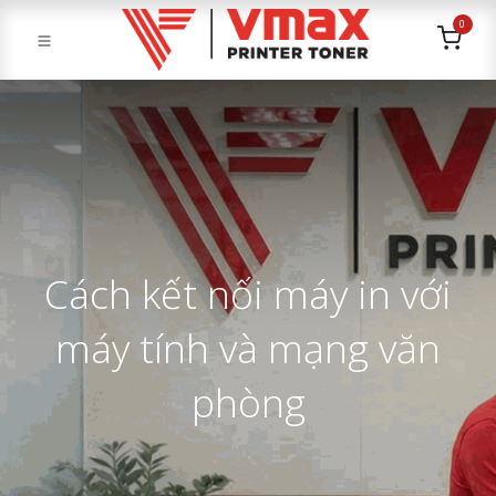
0
Cách kết nối máy in với
máy tính và mạng văn
phòng