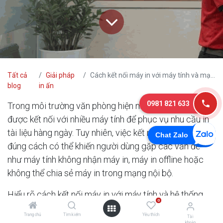
Tất cả
Giải pháp
Cách kết nối máy in với máy tính và mạng văn phòng
blog
in ấn
0981 821 633
Trong môi trường văn phòng hiện nay, máy in thường
được kết nối với nhiều máy tính để phục vụ nhu cầu in
tài liệu hàng ngày. Tuy nhiên, việc kết nối máy in không
Chat Zalo
đúng cách có thể khiến người dùng gặp các vấn đề
như máy tính không nhận máy in, máy in offline hoặc
không thể chia sẻ máy in trong mạng nội bộ.
Hiểu rõ cách kết nối máy in với máy tính và hệ thống
0
mạng văn phòng giúp doanh nghiệp vận hành hệ thống
Trang chủ
Tìm kiếm
Yêu thích
Tài
in ấn ổn định và hạn chế các lỗi kết nối phổ biến.
khoản