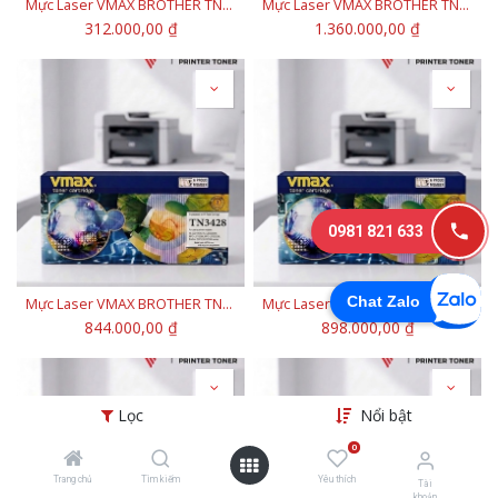
Mực Laser VMAX BROTHER TNB022
Mực Laser VMAX BROTHER TN3448
312.000,00
₫
1.360.000,00
₫
0981 821 633
Chat Zalo
Mực Laser VMAX BROTHER TN3428
Mực Laser VMAX BROTHER TN3145
844.000,00
₫
898.000,00
₫
Lọc
Nổi bật
0
Trang chủ
Tìm kiếm
Yêu thích
Tài
khoản