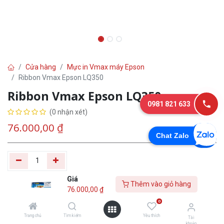
Cửa hàng
Mực in Vmax máy Epson
Ribbon Vmax Epson LQ350
Ribbon Vmax Epson LQ350
0981 821 633
(0 nhận xét)
76.000,00
₫
Chat Zalo
Giá
Thêm vào giỏ hàng
Thêm vào giỏ
Tư
Mua
76.000,00
₫
hàng
vấn
ngay
0
Trang chủ
Tìm kiếm
Yêu thích
Tài
Yêu thích
khoản