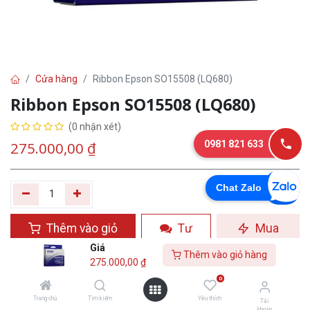
Cửa hàng
Ribbon Epson SO15508 (LQ680)
Ribbon Epson SO15508 (LQ680)
(0 nhận xét)
0981 821 633
275.000,00
₫
Chat Zalo
Thêm vào giỏ
Tư
Mua
hàng
vấn
ngay
Giá
Thêm vào giỏ hàng
275.000,00
₫
Yêu thích
0
Trang chủ
Tìm kiếm
Yêu thích
Tài
khoản