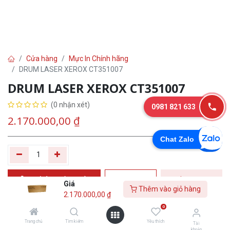
Cửa hàng
Mực In Chính hãng
DRUM LASER XEROX CT351007
DRUM LASER XEROX CT351007
(0 nhận xét)
0981 821 633
2.170.000,00
₫
Chat Zalo
Thêm vào giỏ
Tư
Mua
Giá
Thêm vào giỏ hàng
hàng
vấn
ngay
2.170.000,00
₫
0
Yêu thích
Trang chủ
Tìm kiếm
Yêu thích
Tài
khoản