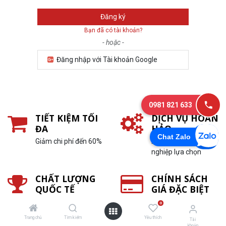
Đăng ký
Bạn đã có tài khoản?
- hoặc -
Đăng nhập với Tài khoản Google
0981 821 633
TIẾT KIỆM TỐI
DỊCH VỤ HOÀN
ĐA
HẢO
Chat Zalo
Giảm chi phí đến 60%
Hơn 10.000 doanh
nghiệp lựa chọn
CHẤT LƯỢNG
CHÍNH SÁCH
QUỐC TẾ
GIÁ ĐẶC BIỆT
Tiêu chuẩn Hiệp hội
In càng nhiều, ưu đãi
0
mực in quốc tế I – ITC
càng lớn
Trang chủ
Tìm kiếm
Yêu thích
Tài
khoản