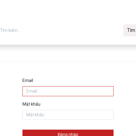
Tìm
in chính hãng
Về Vmax
Tin t
Máy in
Email
Mật khẩu
Đăng nhập