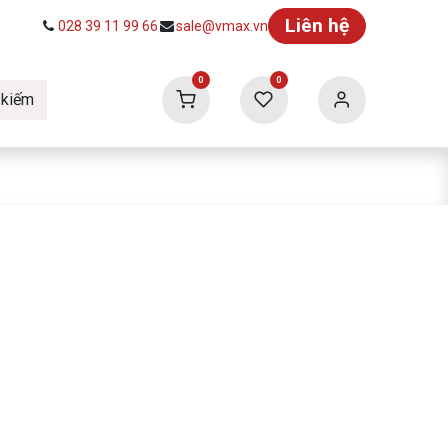
Liên hệ
028 39 11 99 66
sale@vmax.vn
0
0
 kiếm
ức
Tuyển dụng
Vmax Building