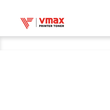
Trang chủ
Mực 
Mực in Vmax