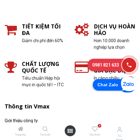
TIẾT KIỆM TỐI
DỊCH VỤ HOÀN
ĐA
HẢO
Giảm chi phí đến 60%
Hơn 10.000 doanh
nghiệp lựa chọn
CHẤT LƯỢNG
CHÍNH SÁCH
0981 821 633
QUỐC TẾ
GIÁ ĐẶC BIỆT
Tiêu chuẩn Hiệp hội
In càng nhiều, ưu đãi
mực in quốc tế I – ITC
càng lớn
Chat Zalo
Thông tin Vmax
Giới thiệu công ty
0
Thông tin liên hệ
Trang chủ
Tìm kiếm
Yêu thích
Tài
Thông tin tuyển dụng
khoản