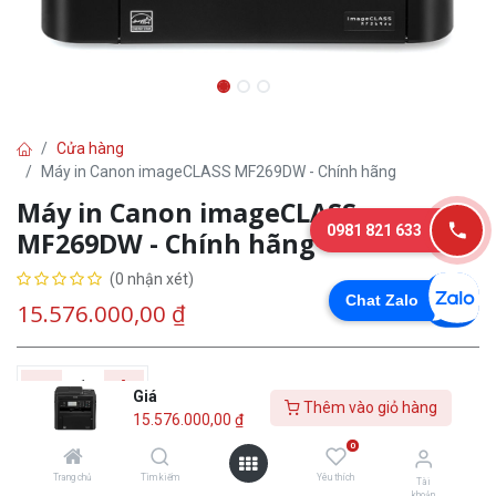
Cửa hàng
Máy in Canon imageCLASS MF269DW - Chính hãng
Máy in Canon imageCLASS
0981 821 633
MF269DW - Chính hãng
(0 nhận xét)
Chat Zalo
15.576.000,00
₫
Giá
Thêm vào giỏ hàng
15.576.000,00
₫
Thêm vào giỏ
Tư
Mua
0
hàng
vấn
ngay
Trang chủ
Tìm kiếm
Yêu thích
Tài
khoản