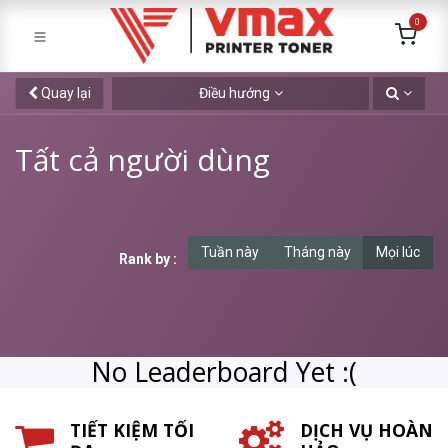
0
Quay lại
Điều hướng
Tất cả người dùng
Tuần này
Tháng này
Mọi lúc
Rank by :
No Leaderboard Yet :(
TIẾT KIỆM TỐI
DỊCH VỤ HOÀN