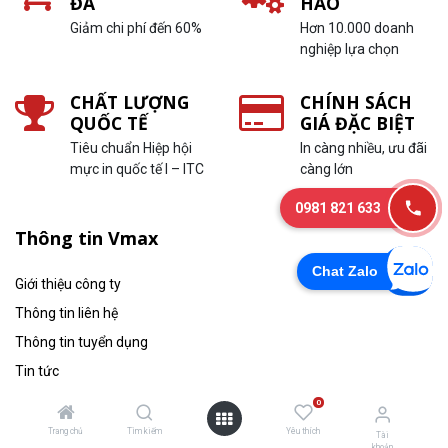
ĐA
HẢO
Giảm chi phí đến 60%
Hơn 10.000 doanh
nghiệp lựa chọn
CHẤT LƯỢNG
CHÍNH SÁCH
QUỐC TẾ
GIÁ ĐẶC BIỆT
Tiêu chuẩn Hiệp hội
In càng nhiều, ưu đãi
mực in quốc tế I – ITC
càng lớn
0981 821 633
Thông tin Vmax
Chat Zalo
Giới thiệu công ty
Thông tin liên hệ
Thông tin tuyển dụng
Tin tức
Chính Sách Bảo Mật
0
Chính sách bảo hành
Trang chủ
Tìm kiếm
Yêu thích
Tài
khoản