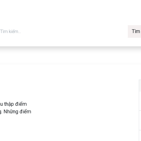
Tìm
in chính hãng
Về Vmax
Tin t
Máy in
hu thập điểm
ng. Những điểm