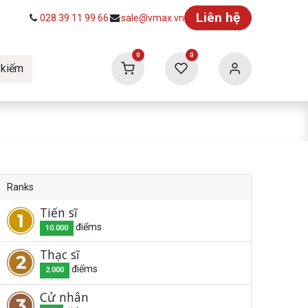
Liên hệ
028 39 11 99 66
sale@vmax.vn
0
0
 kiếm
ức
Tuyển dụng
Vmax Building
Ranks
Tiến sĩ
điểm
s
10.000
Thạc sĩ
điểm
s
2.000
Cử nhân